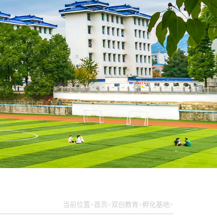
当前位置>
首页>
双创教育>
孵化基地>